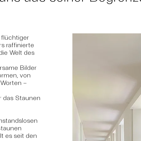
lüchtiger
 raffinierte
die Welt des
ersame Bilder
Formen, von
 Worten –
̈r das Staunen
umstandslosen
 Staunen
t es seit den