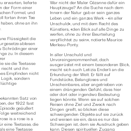
u erwarten, lieferte
War nicht der Maler Cézanne dafür ein
in der Form einer
Hauptzeuge? An die Suche nach dem
schen Formel, und
Innern der Natur gab er sein ganzes
ll fortan ihren Tee
«
Leben und ein ganzes Werk –
in aller
 haben, ohne an ihn
»
Unschuld
, und mit dem Recht des
»
.
«
Künstlers,
den Blick auf alle Dinge zu
werfen, ohne zu ihrer Beurteilung
ne Flüssigkeit die
»
verpflichtet zu sein
, notierte Maurice
turgesetze ablesen
Merleau-Ponty.
rau Schrödinger einer
nge zu. In diesem
In aller Unschuld und
rer
Unvoreingenommenheit, doch
wie sie die Teetasse
ausgerüstet mit einem besonderen Blick,
e riecht und ihn
macht sich auch Letizia Enderli an die
iches Empfinden nicht
Erkundung der Welt. Er fällt auf
d Logik, sondern
Fundstücke, Belangloses und
flüchtige
Unscheinbares, aber angetrieben von
einem drängenden Gefühl, dass hier
oder dort oder irgendwo Bedeutung
 bekannten Satz von
liegen könnte. Wenn sie auf solchen
en, der 1922 fast
Reisen ohne Ziel und Zweck nach
 Episode geäußert
Dingen greift, so blicken diese
Folge weitreichend
schweigenden Objekte auf sie zurück
rose is a rose is a
und weisen sie ein, dass es nur das
ür eine Teetasse, die
Schweigen ist, dem sie Ausdruck geben
als eine Teetasse
kann. Diesen spirituellen Zugang