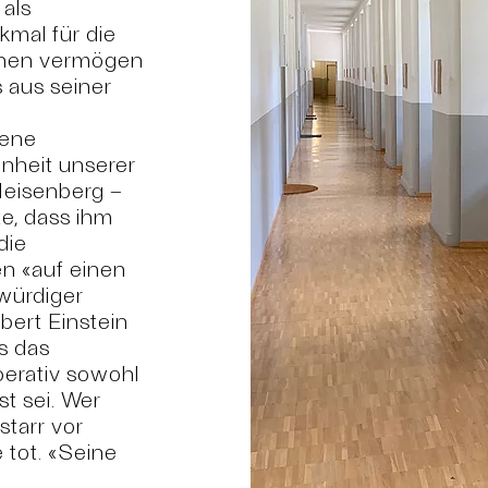
 als
mal für die
unen vermögen
 aus seiner
jene
enheit unserer
Heisenberg –
te, dass ihm
die
en
«
auf einen
ürdiger
bert Einstein
s das
erativ sowohl
st sei. Wer
starr vor
 tot.
«
Seine