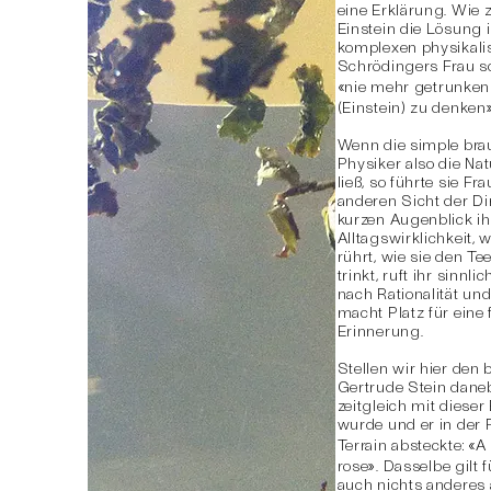
eine Erklärung. Wie z
Einstein die Lösung 
komplexen physikali
Schrödingers Frau so
«
nie mehr getrunken
(Einstein) zu denken
Wenn die simple brau
Physiker also die Na
ließ, so führte sie F
anderen Sicht der Di
kurzen Augenblick ih
Alltagswirklichkeit, 
rührt, wie sie den Te
trinkt, ruft ihr sinnl
nach Rationalität un
macht Platz für eine 
Erinnerung.
Stellen wir hier den
Gertrude Stein daneb
zeitgleich mit dieser
wurde und er in der 
«
Terrain absteckte:
A 
»
rose
. Dasselbe gilt f
auch nichts anderes 