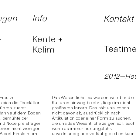
ngen
Info
Kontakt
+
Kente +
Teatim
Kelim
2012—He
Frau zu
Das Wesentliche, so werden wir über die
sich die Teeblätter
Kulturen hinweg belehrt, liege im nicht
ühren zuerst
greifbaren Innern. Das hält uns jedoch
 dann auf dem Boden
nicht davon ab, ausdrücklich nach
, bemühte der
Artikulation oder einer Form zu suchen,
nd Nobelpreisträger
die uns das Wesentliche zeigen soll, auch
einen nicht weniger
wenn es immer nur ungefähr,
Albert Einstein um
unvollständig und vorläufig bleiben kann.